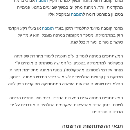
מחנה קומבה הוא מחנה המשך למחנה הקיץ
תומבה
אם כי ברמה
מתקדמת יותר. המחנה מתקיים במשך שבועיים בתנאי פנימייה
בטכניון בפורמט דומה ל
תומבה
ובמקביל אליו.
מחנה קומבה מיועד לתלמידי תיכון בוגרי
תומבה
או בעלי רקע אקדמי
חזק במתמטיקה. מספר המקומות במחנה מוגבל והוא עומד על
כעשרים נערים ונערות בכל שנה.
המשתתפים במחנה לומדים ע"פ תוכנית לימוד מיוחדת שפותחה
בפקולטה למתמטיקה בטכניון. כל חמישה משתתפים מונחים ע"י
מנחה אקדמי (סטודנט מהפקולטה). בסוף המחנה מתקיימת תחרות
מרתקת בין קבוצות התלמידים לשימוש בידע הנרכש במחנה. בנוסף,
התלמידים שומעים הרצאות העשרה במתמטיקה מחוקרים בפקולטה.
המשתתפים במחנה גרים במעונות הטכניון בימי חול וחוזרים הביתה
לשבת. בזמן הפנוי מהפעילות האקדמית התלמידים מודרכים על ידי
מדריכים חברתיים.
תנאי ההשתתפות והרשמה