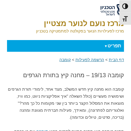
דלג לתוכן
דלג לניווט
לאתר הטכניון
פעל/כבה ניגודיות גבוהה
תג גודל גופן
מרכז נועם לנוער מצטיין
מרכז לפעילויות הנוער בפקולטה למתמטיקה בטכניון
תפריט
דף הבית
>
הרשמה לפעילות
>
קומבה
קומבה 19/13 – מחנה קיץ בתורת הגרפים
קומבה הוא מחנה קיץ חדש המשלב, מצד אחד, לימודי תורת הגרפים
ושימושיה מעשיים (כולל השאלה "איך אפליקציות ניווט, כמו וויז,
מוצאות את המסלול הקצר ביותר בין שני מקומות כל כך מהר?"
ואלגוריתם לפתרונה), ומאידך, פעילות חברתית מגוונת ומהנה
(בריכה, סרטים, טיולים וכדומה).