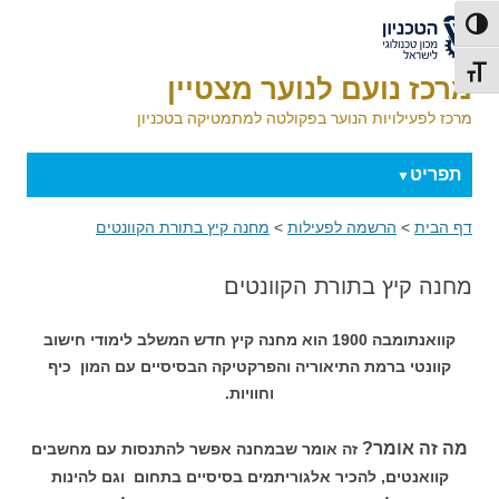
דלג לתוכן
דלג לניווט
לאתר הטכניון
פעל/כבה ניגודיות גבוהה
תג גודל גופן
מרכז נועם לנוער מצטיין
מרכז לפעילויות הנוער בפקולטה למתמטיקה בטכניון
תפריט
דף הבית
>
הרשמה לפעילות
>
מחנה קיץ בתורת הקוונטים
מחנה קיץ בתורת הקוונטים
קוואנתומבה 1900 הוא מחנה קיץ חדש המשלב
לימודי חישוב
קוונטי ברמת התיאוריה והפרקטיקה הבסיסיים עם המון כיף
וחוויות.
מה זה אומר?
זה אומר שבמחנה אפשר להתנסות עם מחשבים
קוואנטים, להכיר אלגוריתמים בסיסיים בתחום וגם להינות