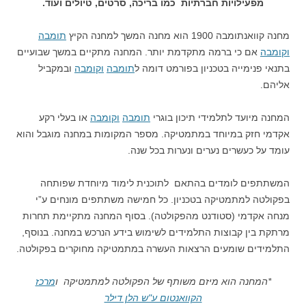
מפעילויות חברתיות כמו בריכה, סרטים, טיולים ועוד.
מחנה קוואנתומבה 1900 הוא מחנה המשך למחנה הקיץ
תומבה
וקומבה
אם כי ברמה מתקדמת יותר. המחנה מתקיים במשך שבועיים
בתנאי פנימייה בטכניון בפורמט דומה ל
תומבה
וקומבה
ובמקביל
אליהם.
המחנה מיועד לתלמידי תיכון בוגרי
תומבה
וקומבה
או בעלי רקע
אקדמי חזק במיוחד במתמטיקה. מספר המקומות במחנה מוגבל והוא
עומד על כעשרים נערים ונערות בכל שנה.
המשתתפים לומדים בהתאם לתוכנית לימוד מיוחדת שפותחה
בפקולטה למתמטיקה בטכניון. כל חמישה משתתפים מונחים ע”י
מנחה אקדמי (סטודנט מהפקולטה). בסוף המחנה מתקיימת תחרות
מרתקת בין קבוצות התלמידים לשימוש בידע הנרכש במחנה. בנוסף,
התלמידים שומעים הרצאות העשרה במתמטיקה מחוקרים בפקולטה.
*המחנה הוא מיזם משותף של הפקולטה למתמטיקה ו
מרכז
הקוואנטום ע"ש הלן דילר