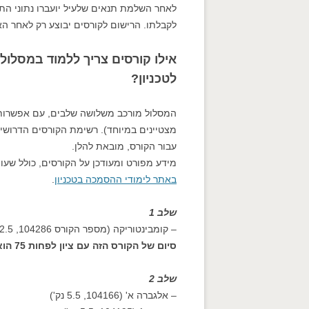
לאחר השלמת תנאים שלעיל יועברו נתוני 
לקבלתו. הרישום לקורסים יבוצע רק לאחר הא
אילו קורסים צריך ללמוד במסלול 
לטכניון?
המסלול מורכב משלושה שלבים, עם אפשרות ל
מצטיינים במיוחד). רשימת הקורסים הדרושי
עבור הקורס, מובאת להלן.
מידע מפורט ומעודכן על הקורסים, כולל שע
באתר לימודי ההסמכה בטכניון
.
שלב 1
– קומבינטוריקה (מספר הקורס 104286, 2.5 נק').
סיום של הקורס הזה עם ציון לפחות 75 הוא תנאי למעבר לשלב השני של המסלול.
שלב 2
– אלגברה א' (104166, 5.5 נק')