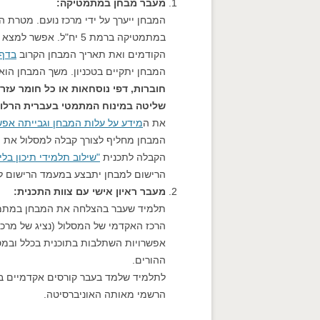
מעבר מבחן במתמטיקה:
המבחן ייערך על ידי מרכז נועם. מטרת 
במתמטיקה ברמת 5 יח"ל
הקודמים ואת תאריך המבחן הקרוב
בדף 
המבחן יתקיים בטכניון. משך המבחן הוא 1.5 שעות
חוברות, דפי נוסחאות או כל חומר עז
שליטה במינוח המתמטי בעברית הרלוו
את ה
מידע על עלות המבחן וגבייתה אפ
המבחן מחליף לצורך קבלה למסלול את 
הקבלה לתכנית
"שילוב תלמידי תיכון בלי
הרישום למבחן יתבצע במעמד הרישום ל
מעבר ראיון אישי עם צוות התכנית:
תלמיד שעבר בהצלחה את המבחן במתמטיק
הרכז האקדמי של המסלול (נציג של מרכז 
אפשרויות השתלבות בתוכנית בכלל ובמסלו
ההורים.
לתלמיד שלמד בעבר קורסים אקדמיים בא
הרשמי מאותה האוניברסיטה.