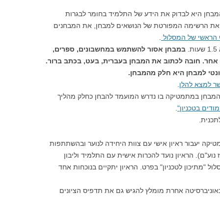
המבחן היא לבדוק את הידע של התלמיד בחומר לבגרות
. אפשר למצא את הרשימה המפורטת של הנושאים למבחן, את המבחנים
הראשי של המסלול
.
.
במבחן אסור להשתמש במחשבונים, ספרים,
ר אחר. חובה לכתוב את המבחן בעברית, בעט, בכתב ברור.
נטי למבחן היא חלק מהמבחן.
שר למצא להלן
.
המבחן במתמטיקה בו נדרש המועמד להבחן כחלק מהליך
מודים בטכניון"
.
תכנית.
ה יעבור ראיון אישי עם צוות היחידה לנוער ובהשתתפות
נוע"ם). הראיון נועד להכרות אישית עם התלמיד וליבון
ל "מתיכון לטכניון" בפרט. הראיון יתקיים בנוכחות אחד
וניברסיטה אחרת מומלץ להגיש גם את תדפיס הציונים