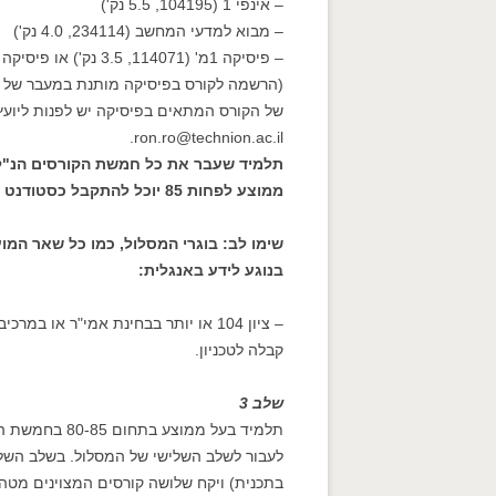
– אינפי 1 (104195, 5.5 נק')
– מבוא למדעי המחשב (234114, 4.0 נק')
– פיסיקה 1מ' (114071, 3.5 נק') או פיסיקה 1פ' (114074, 5.0 נק')
(הרשמה לקורס בפיסיקה מותנת במעבר של בח
של הקורס המתאים בפיסיקה יש לפנות ליועץ 
ron.ro@technion.ac.il.
ממוצע לפחות 85 יוכל להתקבל כסטודנט מן המניין לכל אחת מן הפקולטות המשתתפות בתכנית.
שימו לב: בוגרי המסלול, כמו כל שאר המו
בנוגע לידע באנגלית:
– ציון 104 או יותר בבחינת אמי"ר או 
קבלה לטכניון.
שלב 3
לעבור לשלב השלישי של המסלול. בשלב השל