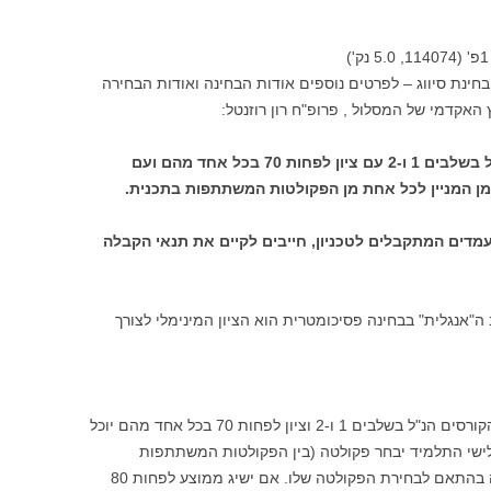
ינת סיווג – לפרטים נוספים אודות הבחינה ואודות הבחירה
האקדמי של המסלול , פרופ"ח רון רוזנטל:
תלמיד שעבר את כל חמשת הקורסים הנ"ל בשלבים 1 ו-2 עם ציון לפחות 70 בכל אחד מהם ועם
עמדים המתקבלים לטכניון, חייבים לקיים את תנאי הקבלה
במרכיב ה"אנגלית" בבחינה פסיכומטרית הוא הציון המינימלי לצורך
תלמיד בעל ממוצע בתחום 80-85 בחמשת הקורסים הנ"ל בשלבים 1 ו-2 וציון לפחות 70 בכל אחד מהם יוכל
ישי התלמיד יבחר פקולטה (בין הפקולטות המשתתפות
בתכנית) ויקח שלושה קורסים המצוינים מטה בהתאם לבחירת הפקולטה שלו. אם ישיג ממוצע לפחות 80