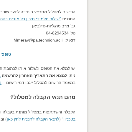
הרישום למסלול מתבצע ביחידה לנוער שוחר מ
התכנית
"שילוב תלמידי תיכון בלימודים בטכני
גב' מרב מרגליות-סילביאן
טל' 04-8294534
דוא"ל: Mmerav@pa.technion.ac.il
טופס ה
יש למלא את הטופס ולשלוח אותו לכתובת הנ
ניתן למצא את התאריך האחרון להרשמה
ב
במעמד הרישום למסלול ייגבו דמי רישום –
מ
מהם תנאי הקבלה למסלול?
הקבלה והשתתפות במסלול מותנת בקבלה וע
בטכניון"
(
לתנאי הקבלה לתכנית לחץ כאן
) וב