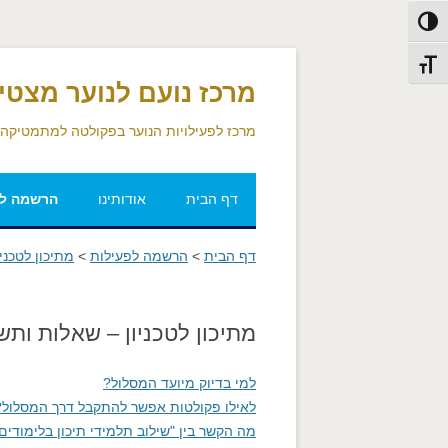
פעל/כבה ניגודיות גבוהה
דלג לתוכן
דלג לניווט
תג גודל גופן
מרכז נועם לנוער מצטיי
מרכז לפעילויות הנוער בפקולטה למתמטיקה ב
דף הבית
אודותינו
הרשמה לפ
תומבה
דף הבית
>
הרשמה לפעילות
>
מתיכון לטכניו
קומבה
מתיכון לטכניון – שאלות ותש
מחנה קיץ 
למי בדיוק מיועד המסלול?
מתיכון לטכ
לאילו פקולטות אפשר להתקבל דרך המסלול?
מה הקשר בין "שילוב תלמידי תיכון בלימודים ב
תחרות גרו