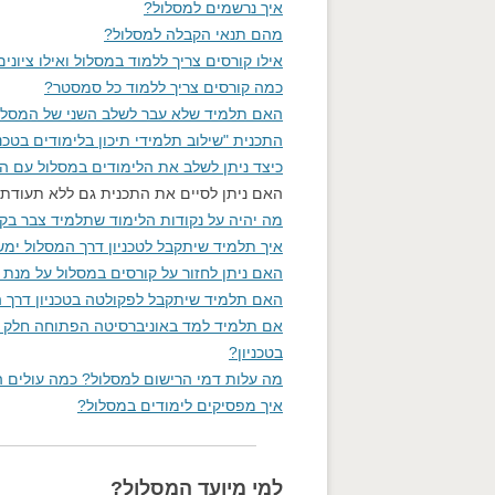
איך נרשמים למסלול?
מהם תנאי הקבלה למסלול?
קורס חידו
אילו קורסים צריך ללמוד במסלול ואילו ציוני
כמה קורסים צריך ללמוד כל סמסטר?
האם תלמיד שלא עבר לשלב השני של המסלול "
התכנית "שילוב תלמידי תיכון בלימודים בטכני
כיצד ניתן לשלב את הלימודים במסלול עם הל
האם ניתן לסיים את התכנית גם ללא תעודת 
מה יהיה על נקודות הלימוד שתלמיד צבר בקו
איך תלמיד שיתקבל לטכניון דרך המסלול ימש
האם ניתן לחזור על קורסים במסלול על מנת 
האם תלמיד שיתקבל לפקולטה בטכניון דרך ה
אם תלמיד למד באוניברסיטה הפתוחה חלק מ
בטכניון?
מה עלות דמי הרישום למסלול? כמה עולים ה
איך מפסיקים לימודים במסלול?
למי מיועד המסלול?